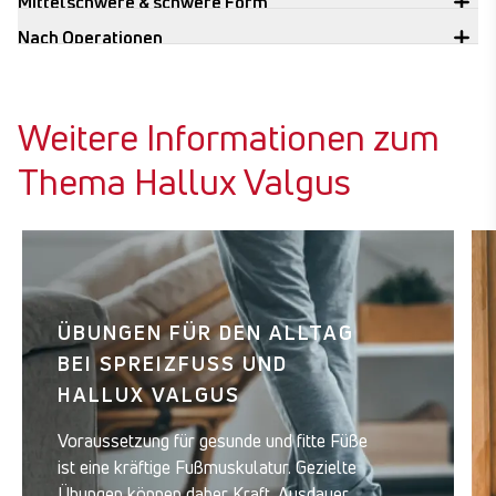
Mittelschwere & schwere Form
Nach Operationen
Weitere Informationen zum
Thema Hallux Valgus
ÜBUNGEN FÜR DEN ALLTAG
BEI SPREIZFUSS UND H
ALLUX VALGUS
Voraussetzung für gesunde und fitte Füße
ist eine kräftige Fußmuskulatur. Gezielte
Übungen können daher Kraft, Ausdauer