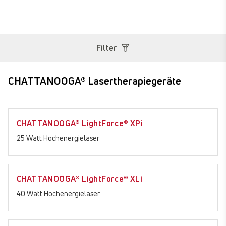
M
Filter
CHATTANOOGA® Lasertherapiegeräte
CHATTANOOGA® LightForce® XPi
NEU
25 Watt Hochenergielaser
CHATTANOOGA® LightForce® XLi
NEU
40 Watt Hochenergielaser