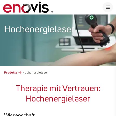
Hochenergielaser
Produkte
Hochenergielaser​
Therapie mit Vertrauen:
Hochenergielaser
Wissenschaft