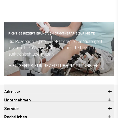
DATENSCHUTZVERORDNUNG
HERUNTERLADEN
RICHTIGE REZEPTIERUNG VON CPM-THERAPIE ZUR MIETE
Die Rezeptierung der CPM-Therapie zur Miete geht
jetzt noch einfacher, indem Sie uns die Rezepte
elektronisch übermitteln.
HIER GEHT'S ZUR REZEPTÜBERMITTLUNG
Adresse
Unternehmen
Service
Rechtliches