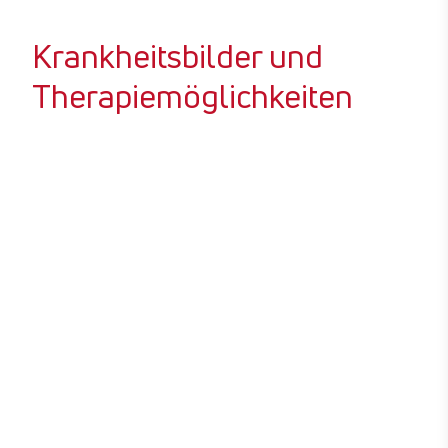
Krankheitsbilder und
Therapiemöglichkeiten
Schmerzen im unteren
Rücken
Erfahren Sie, was schnelle Abhilfe
bei Schmerzen im unteren Rücken
schaffen kann.
Osteoporose in der
Wirbelsäule
Erfahren Sie, die Ursachen und