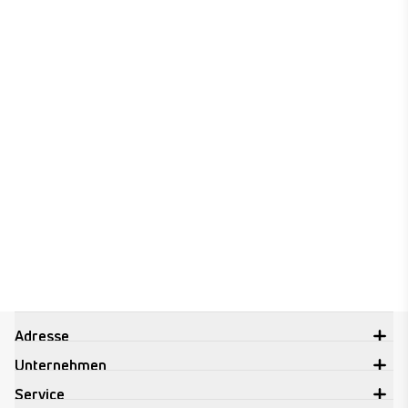
Therapiemöglichkeiten bei
Osteoporose in der Wirbelsäule.
Rückenschmerzen in der
Schwangerschaft
Erfahren Sie, Wissenswertes zu
Rückenschmerzen in der
Schwangerschaft.
Adresse
Unternehmen
Service