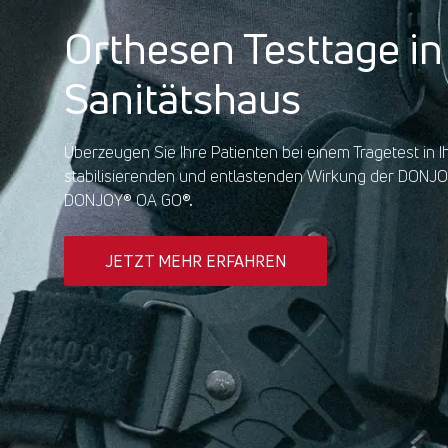
Orthesen Testtage in
Sanitätshaus
Überzeugen Sie Ihre Patienten bei einem Tragetest in 
stabilisierenden und entlastenden Wirkung der DONJ
DONJOY
®
OA GO
®.
JETZT MEHR ERFAHREN
JETZT MEHR E