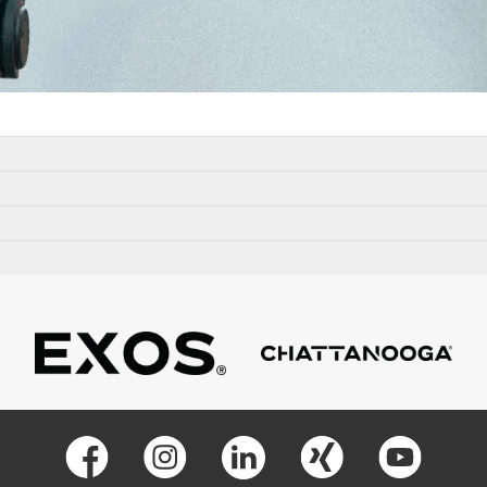
rch Verschleiß bedingten
ner fortschreitenden
KEITEN