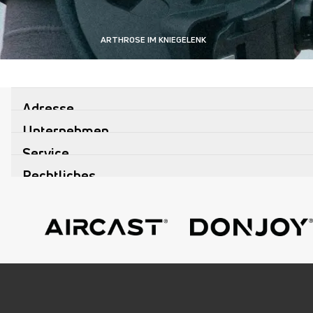
ARTHROSE IM KNIEGELENK
Der Begriff Gonarthrose bezeichnet alle du
Erkrankungen des Kniegelenkes, die auf ei
Abnutzung des Gelenkknorpels beruhen.
Adresse
URSACHEN UND BEHANDLUNGSMÖGLICH
Unternehmen
Service
Rechtliches