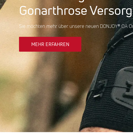
Gonarthrose Versor
Sie möchten mehr über unsere neuen DONJOY
®
OA Or
MEHR ERFAHREN
MEHR ERFAHREN