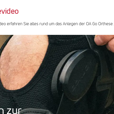
evideo
deo erfahren Sie alles rund um das Anlegen der OA Go Orthese.
n zur