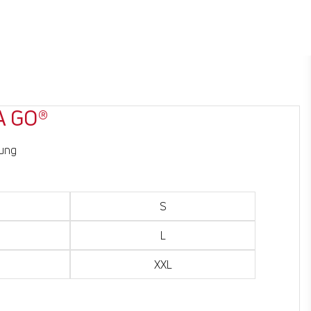
A GO®
tung
S
L
XXL