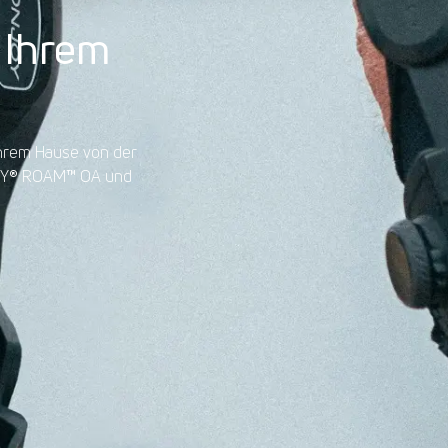
 Ihrem
Ihrem Hause von der
OY
®
ROAM
™
OA und
RFAHREN