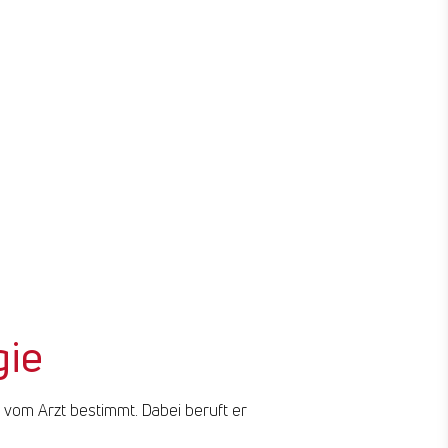
ngen
lung zwischen den Mittelfußköpfchen
es Schuhwerk
. Mittelfußknochen
gie
vom Arzt bestimmt. Dabei beruft er