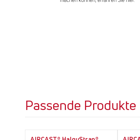
Passende Produkte
AIRCAST® HalguStrap®
AIRC