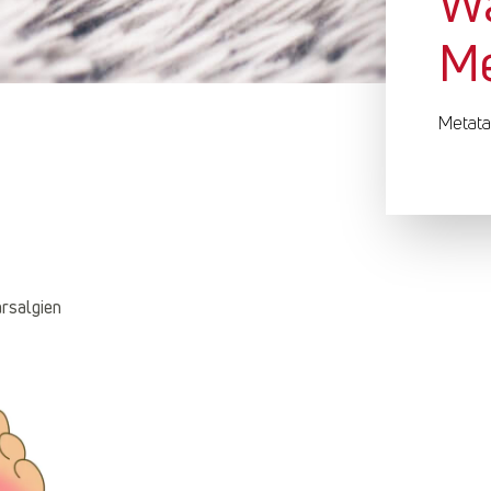
Wa
Me
Metata
rsalgien