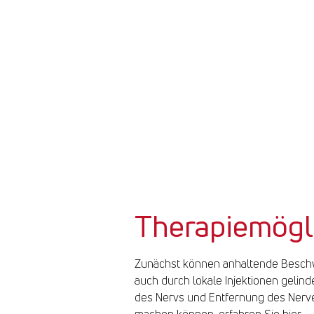
Therapiemögli
Zunächst können anhaltende Beschwer
auch durch lokale Injektionen gelin
des Nervs und Entfernung des Nerve
machen können, erfahren Sie hier.