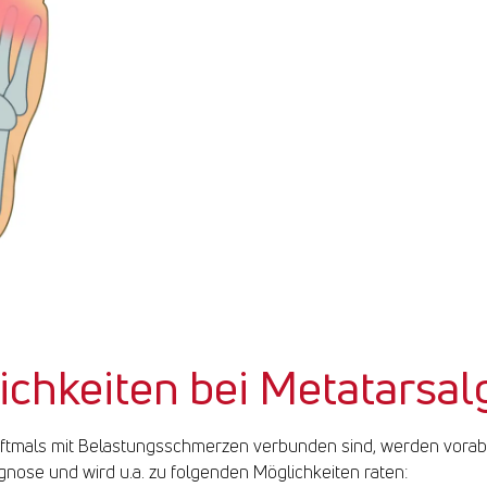
Nerveneinengungen
Arthrose und Entzündu
Fehlerhafte Lastvertei
Zu enges oder zu hoh
Ein zu langer 2. oder 3
chkeiten bei Metatarsal
oftmals mit Belastungsschmerzen verbunden sind, werden vorab 
gnose und wird u.a. zu folgenden Möglichkeiten raten: