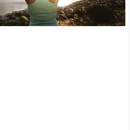
Aquafitness entlastet die Wirbelsäule
Tanzen macht Spaß und schult die
Körperwahrnehmung sowie Koordination