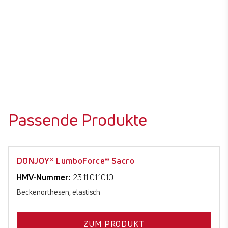
Passende Produkte
Z
DONJOY® LumboForce® Sacro
HMV-Nummer:
23.11.01.1010
Beckenorthesen, elastisch
ZUM PRODUKT