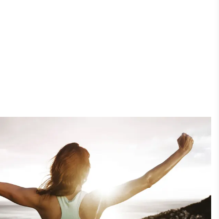
Überlastung und Abnutzungserscheinungen der
Wirbelsäule
Bewegungsmangel und eine dadurch schwach
ausgebildete Bauch- und Rückenmuskulatur
Anhaltende Belastungsstituationen durch Stress,
Leistungsdruck oder psychosoziale Konflikte in der
Familie oder im Beruf
Oft ist es auch eine Kombination aus diesen Faktoren.