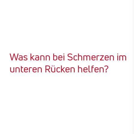
Wandern und Nordic Walking aktivieren die
Rückenmuskeln und Wirbelgelenke
Yoga, Taiji und Qigong sorgen für Entspannung und ein
besseres Körperbewusstsein
Schwimmen stärkt Ausdauer und Muskeln
Was kann bei Schmerzen im
unteren Rücken helfen?
Rückenorthesen
Sie stabilisieren und entlasten die
Wirbelsäule, was die
Schmerzlinderung fördert. Die
Orthesen können individuell auf die
Bedürfnisse angepasst werden.