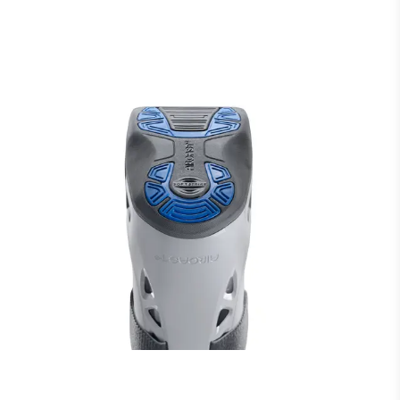
Integrierte Luftpumpe für einfache, komfortable
Anwendung ​
Per Drehmechanismus 3 einzeln anwählbare
Luftkammern für individuell einstellbare Kompression​